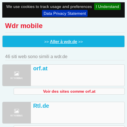
We use cookies to track usage and preferences
I Understand
Data Privacy Statement
Wdr mobile
Aller à wdr.de
>>
>>
46 siti web sono simili a wdr.de
orf.at
Voir des sites comme orf.at
Rtl.de