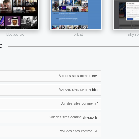
bbc.co.uk
orf.at
skysp
D
Voir des sites comme
bbc
Voir des sites comme
bbc
Voir des sites comme
orf
Voir des sites comme
skysports
Voir des sites comme
zdf