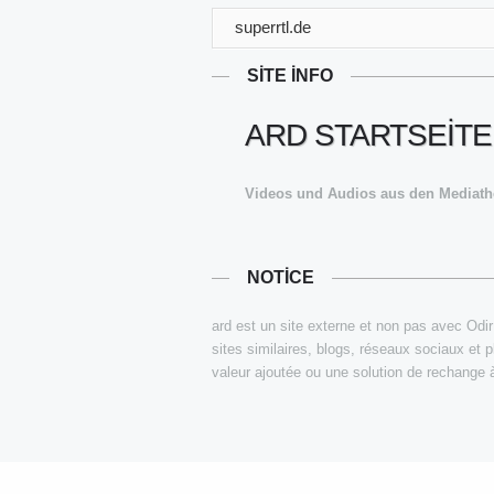
superrtl.de
SITE INFO
ARD STARTSEITE
Videos und Audios aus den Mediathe
NOTICE
ard est un site externe et non pas avec Odir 
sites similaires, blogs, réseaux sociaux et 
valeur ajoutée ou une solution de rechange à 