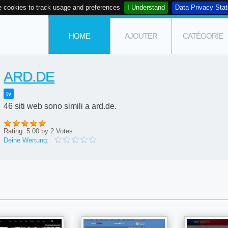
 cookies to track usage and preferences
I Understand
Data Privacy Sta
HOME
AJOUTER
CATÉGORIE
ARD.DE
tv
46 siti web sono simili a ard.de.
Rating:
5.00
by
2
Votes
Deine Wertung: