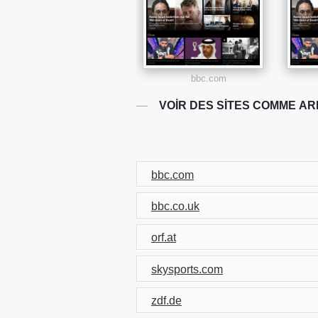
bbc.com
VOIR DES SITES COMME AR
bbc.com
bbc.co.uk
orf.at
skysports.com
zdf.de