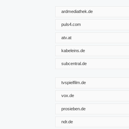
ardmediathek.de
puls4.com
atv.at
kabeleins.de
subcentral.de
tvspielfilm.de
vox.de
prosieben.de
ndr.de