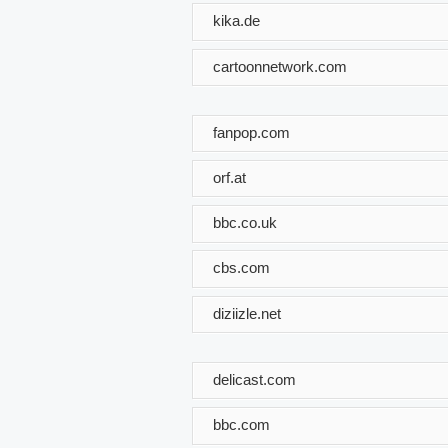
kika.de
cartoonnetwork.com
fanpop.com
orf.at
bbc.co.uk
cbs.com
diziizle.net
delicast.com
bbc.com