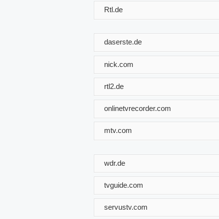
Rtl.de
daserste.de
nick.com
rtl2.de
onlinetvrecorder.com
mtv.com
wdr.de
tvguide.com
servustv.com