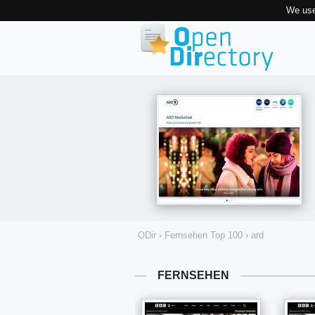
We use
ODir
›
Fernsehen Top 100
›
ard
FERNSEHEN