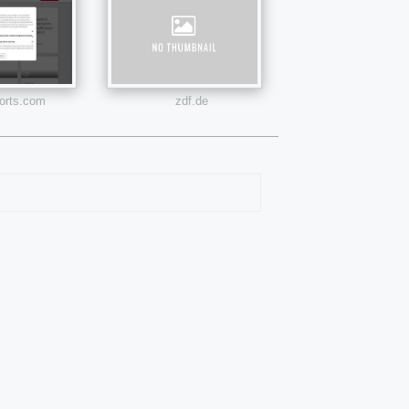
orts.com
zdf.de