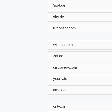
3sat.de
sky.de
liveonsat.com
wilmaa.com
zdf.de
discovery.com
yourtv.to
dmax.de
cntv.cn