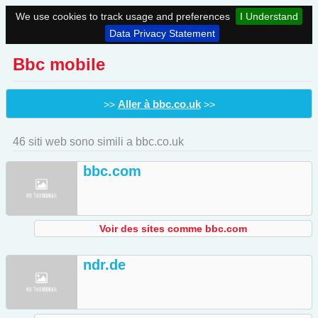
We use cookies to track usage and preferences
I Understand
Data Privacy Statement
Bbc mobile
Aller à bbc.co.uk
>>
>>
46 siti web sono simili a bbc.co.uk
bbc.com
Voir des sites comme bbc.com
ndr.de