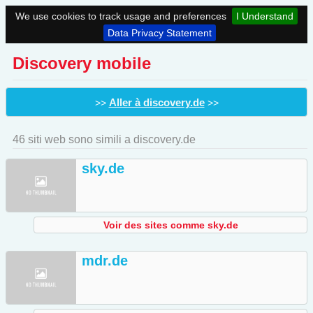
We use cookies to track usage and preferences
I Understand
Data Privacy Statement
Discovery mobile
Aller à discovery.de
>>
>>
46 siti web sono simili a discovery.de
sky.de
Voir des sites comme sky.de
mdr.de