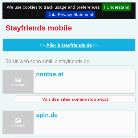
We use cookies to track usage and preferences
I Understand
Data Privacy Statement
Stayfriends mobile
Aller à stayfriends.de
>>
>>
50 siti web sono simili a stayfriends.de
noobie.at
Voir des sites comme noobie.at
spin.de