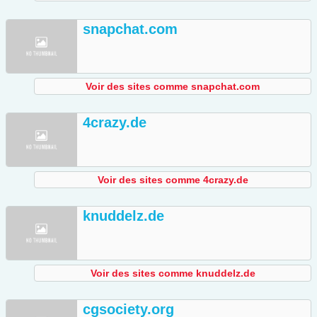
snapchat.com
Voir des sites comme snapchat.com
4crazy.de
Voir des sites comme 4crazy.de
knuddelz.de
Voir des sites comme knuddelz.de
cgsociety.org