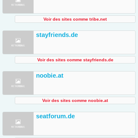
Voir des sites comme tribe.net
stayfriends.de
Voir des sites comme stayfriends.de
noobie.at
Voir des sites comme noobie.at
seatforum.de