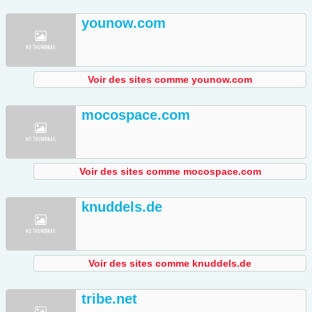
younow.com
Voir des sites comme younow.com
mocospace.com
Voir des sites comme mocospace.com
knuddels.de
Voir des sites comme knuddels.de
tribe.net