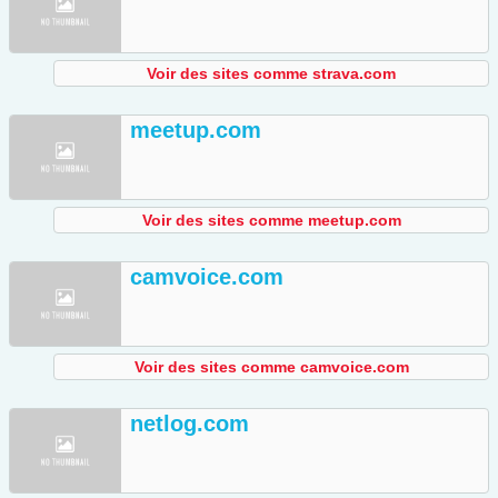
Voir des sites comme strava.com
meetup.com
Voir des sites comme meetup.com
camvoice.com
Voir des sites comme camvoice.com
netlog.com