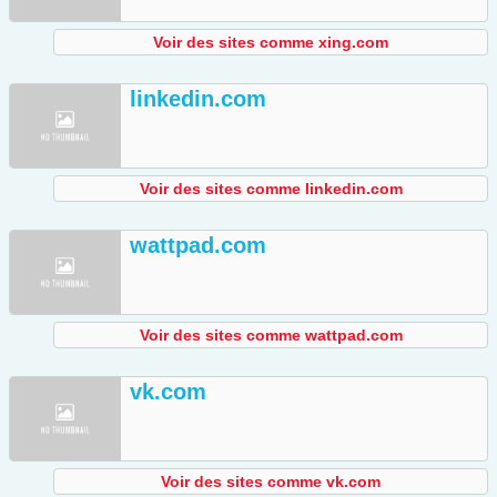
Voir des sites comme xing.com
linkedin.com
Voir des sites comme linkedin.com
wattpad.com
Voir des sites comme wattpad.com
vk.com
Voir des sites comme vk.com