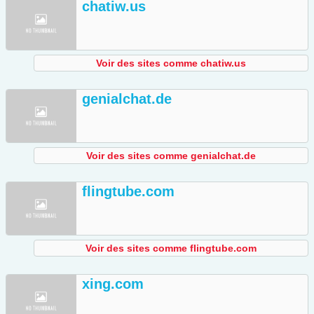
chatiw.us
Voir des sites comme chatiw.us
genialchat.de
Voir des sites comme genialchat.de
flingtube.com
Voir des sites comme flingtube.com
xing.com