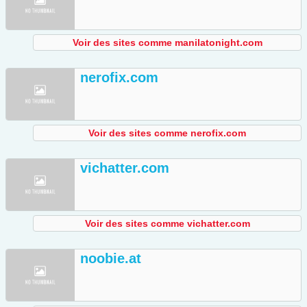
Voir des sites comme manilatonight.com
nerofix.com
Voir des sites comme nerofix.com
vichatter.com
Voir des sites comme vichatter.com
noobie.at