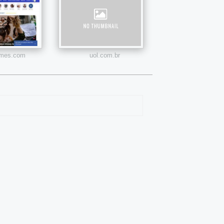
times.com
uol.com.br