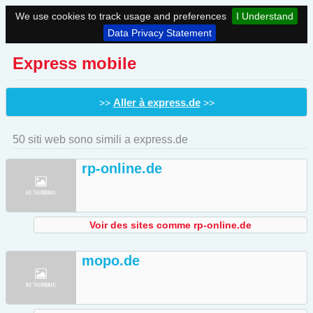
We use cookies to track usage and preferences
I Understand
Data Privacy Statement
Express mobile
Aller à express.de
>>
>>
50 siti web sono simili a express.de
rp-online.de
Voir des sites comme rp-online.de
mopo.de