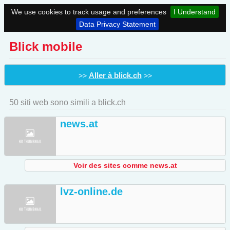
We use cookies to track usage and preferences
I Understand
Data Privacy Statement
Blick mobile
Aller à blick.ch
>>
>>
50 siti web sono simili a blick.ch
news.at
Voir des sites comme news.at
lvz-online.de