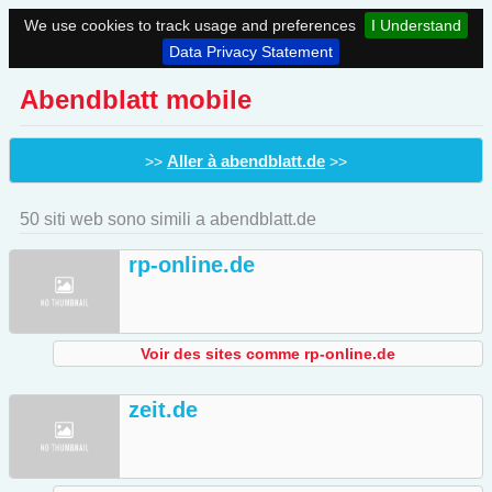
We use cookies to track usage and preferences
I Understand
Data Privacy Statement
Abendblatt mobile
Aller à abendblatt.de
>>
>>
50 siti web sono simili a abendblatt.de
rp-online.de
Voir des sites comme rp-online.de
zeit.de