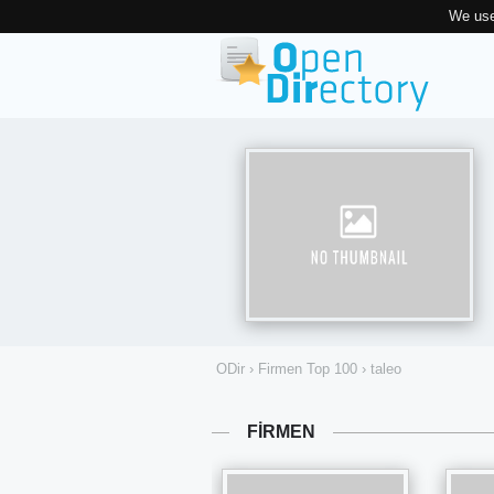
We use
ODir
›
Firmen Top 100
›
taleo
FIRMEN