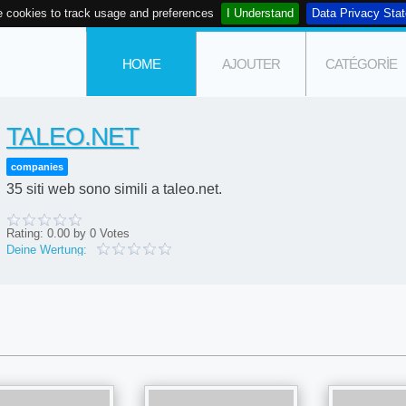
 cookies to track usage and preferences
I Understand
Data Privacy Sta
HOME
AJOUTER
CATÉGORIE
TALEO.NET
companies
35 siti web sono simili a taleo.net.
Rating:
0.00
by
0
Votes
Deine Wertung: