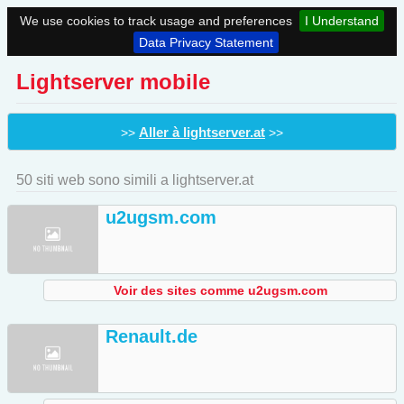
We use cookies to track usage and preferences
I Understand
Data Privacy Statement
Lightserver mobile
Aller à lightserver.at
>>
>>
50 siti web sono simili a lightserver.at
u2ugsm.com
Voir des sites comme u2ugsm.com
Renault.de