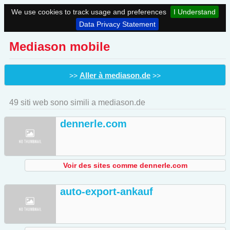
We use cookies to track usage and preferences
I Understand
Data Privacy Statement
Mediason mobile
Aller à mediason.de
>>
>>
49 siti web sono simili a mediason.de
dennerle.com
Voir des sites comme dennerle.com
auto-export-ankauf