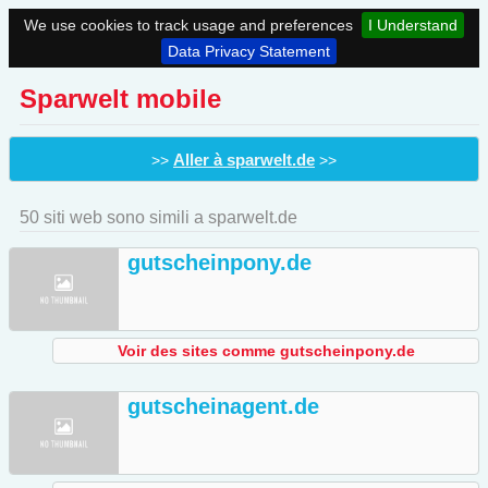
We use cookies to track usage and preferences
I Understand
Data Privacy Statement
Sparwelt mobile
Aller à sparwelt.de
>>
>>
50 siti web sono simili a sparwelt.de
gutscheinpony.de
Voir des sites comme gutscheinpony.de
gutscheinagent.de