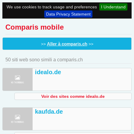
We use cookies to track usage and preferences
I Understand
Data Privacy Statement
Comparis mobile
Aller à comparis.ch
>>
>>
50 siti web sono simili a comparis.ch
idealo.de
Voir des sites comme idealo.de
kaufda.de