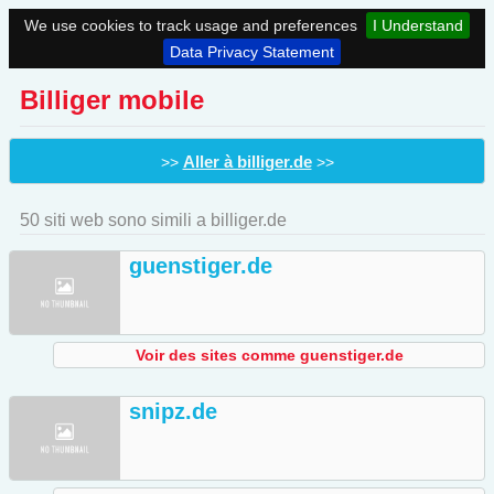
We use cookies to track usage and preferences
I Understand
Data Privacy Statement
Billiger mobile
Aller à billiger.de
>>
>>
50 siti web sono simili a billiger.de
guenstiger.de
Voir des sites comme guenstiger.de
snipz.de