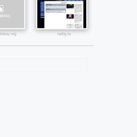
atebay.org
rarbg.to