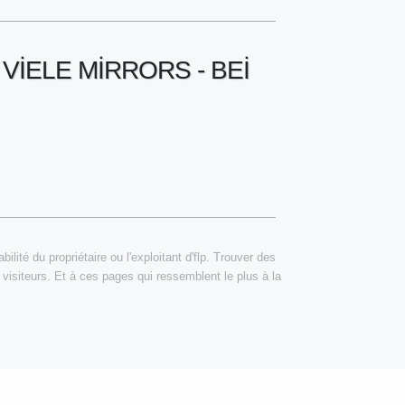
IELE MIRRORS - BEI
lité du propriétaire ou l'exploitant d'flp. Trouver des
 visiteurs. Et à ces pages qui ressemblent le plus à la