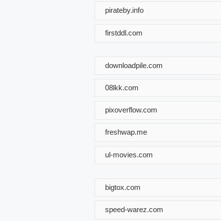
pirateby.info
firstddl.com
downloadpile.com
08lkk.com
pixoverflow.com
freshwap.me
ul-movies.com
bigtox.com
speed-warez.com