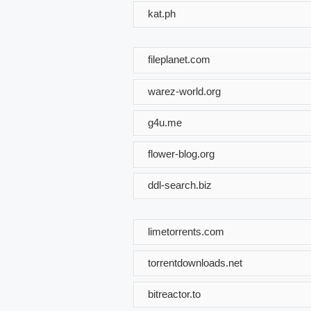
kat.ph
fileplanet.com
warez-world.org
g4u.me
flower-blog.org
ddl-search.biz
limetorrents.com
torrentdownloads.net
bitreactor.to