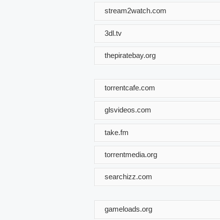
stream2watch.com
3dl.tv
thepiratebay.org
torrentcafe.com
glsvideos.com
take.fm
torrentmedia.org
searchizz.com
gameloads.org