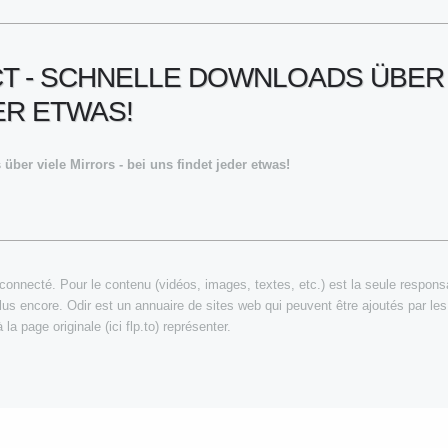
 - SCHNELLE DOWNLOADS ÜBER V
ER ETWAS!
über viele Mirrors - bei uns findet jeder etwas!
connecté. Pour le contenu (vidéos, images, textes, etc.) est la seule responsabi
plus encore. Odir est un annuaire de sites web qui peuvent être ajoutés par les
a page originale (ici flp.to) représenter.