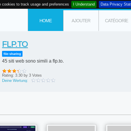
 cookies to track usage and preferences
I Understand
Data Privacy Sta
HOME
AJOUTER
CATÉGORIE
FLP.TO
file-sharing
45 siti web sono simili a flp.to.
Rating:
3.30
by
3
Votes
Deine Wertung: