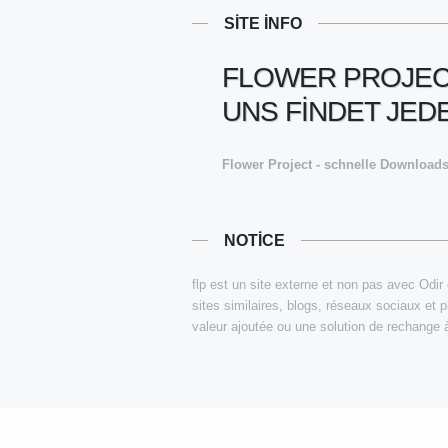
SITE INFO
FLOWER PROJECT
UNS FINDET JED
Flower Project - schnelle Downloads 
NOTICE
flp est un site externe et non pas avec Odir 
sites similaires, blogs, réseaux sociaux et 
valeur ajoutée ou une solution de rechange à l