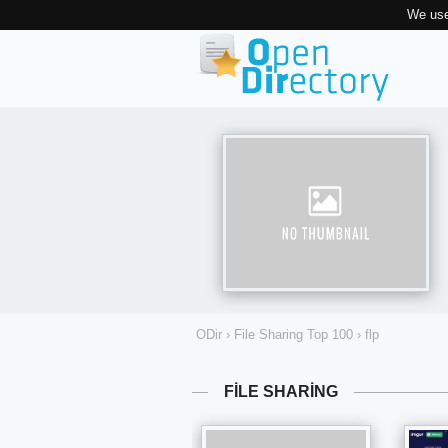
We use
ODir
›
File Sharing Top 100
›
flp
FILE SHARING