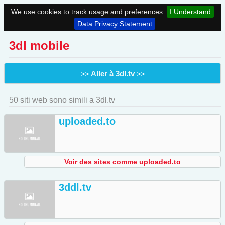
We use cookies to track usage and preferences
I Understand
Data Privacy Statement
3dl mobile
Aller à 3dl.tv
>>
>>
50 siti web sono simili a 3dl.tv
uploaded.to
Voir des sites comme uploaded.to
3ddl.tv