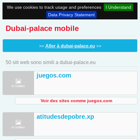
We use cookies to track usage and preferences
I Understand
Data Privacy Statement
Dubai-palace mobile
Aller à dubai-palace.eu
>>
>>
50 siti web sono simili a dubai-palace.eu
juegos.com
Voir des sites comme juegos.com
atitudesdepobre.xp