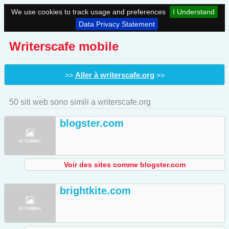
We use cookies to track usage and preferences
I Understand
Data Privacy Statement
Writerscafe mobile
Aller à writerscafe.org
>>
>>
50 siti web sono simili a writerscafe.org
blogster.com
Voir des sites comme blogster.com
brightkite.com