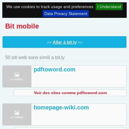
We use cookies to track usage and preferences
I Understand
Data Privacy Statement
Bit mobile
Aller à bit.ly
>>
>>
50 siti web sono simili a bit.ly
pdftoword.com
Voir des sites comme pdftoword.com
homepage-wiki.com