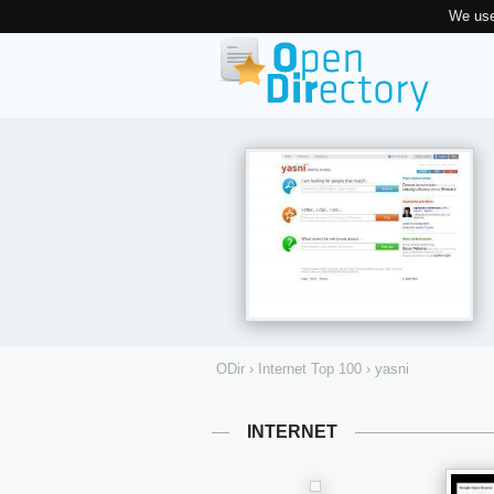
We use
ODir
›
Internet Top 100
›
yasni
INTERNET