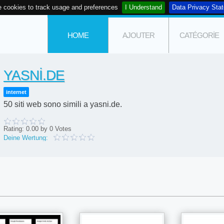
 cookies to track usage and preferences
I Understand
Data Privacy Sta
HOME
AJOUTER
CATÉGORIE
YASNI.DE
internet
50 siti web sono simili a yasni.de.
Rating:
0.00
by
0
Votes
Deine Wertung: