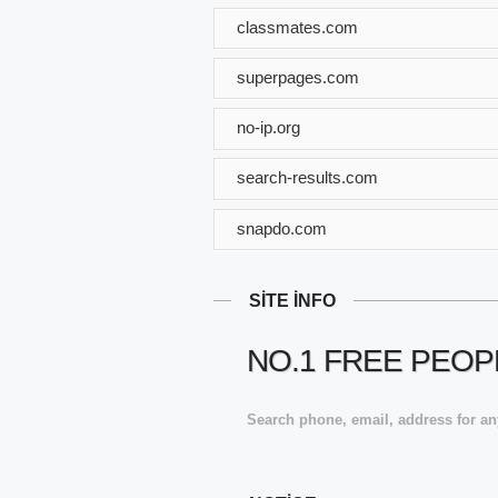
classmates.com
superpages.com
no-ip.org
search-results.com
snapdo.com
SITE INFO
NO.1 FREE PEOP
Search phone, email, address for any