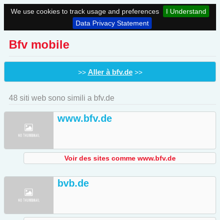
We use cookies to track usage and preferences
I Understand
Data Privacy Statement
Bfv mobile
Aller à bfv.de
>>
>>
48 siti web sono simili a bfv.de
www.bfv.de
Voir des sites comme www.bfv.de
bvb.de