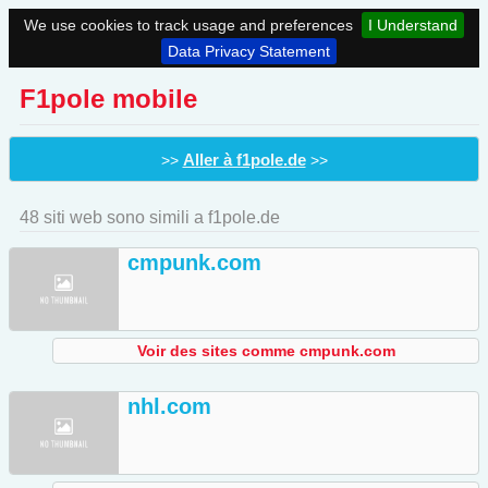
We use cookies to track usage and preferences
I Understand
Data Privacy Statement
F1pole mobile
Aller à f1pole.de
>>
>>
48 siti web sono simili a f1pole.de
cmpunk.com
Voir des sites comme cmpunk.com
nhl.com