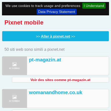
We use cookies to track usage and preferences
I Understand
Data Privacy Statement
Pixnet mobile
Aller à pixnet.net
>>
>>
50 siti web sono simili a pixnet.net
pt-magazin.at
Voir des sites comme pt-magazin.at
womanandhome.co.uk