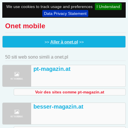
We use cookies to track usage and preferences
I Understand
Data Privacy Statement
Onet mobile
Aller à onet.pl
>>
>>
50 siti web sono simili a onet.pl
pt-magazin.at
Voir des sites comme pt-magazin.at
besser-magazin.at