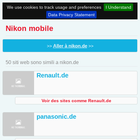
We use cookies to track usage and preferences
I Understand
Data Privacy Statement
Nikon mobile
Aller à nikon.de
>>
>>
50 siti web sono simili a nikon.de
Renault.de
Voir des sites comme Renault.de
panasonic.de