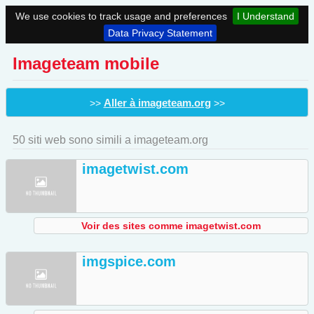
We use cookies to track usage and preferences
I Understand
Data Privacy Statement
Imageteam mobile
Aller à imageteam.org
>>
>>
50 siti web sono simili a imageteam.org
imagetwist.com
Voir des sites comme imagetwist.com
imgspice.com