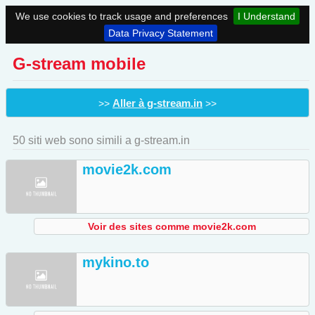
We use cookies to track usage and preferences
I Understand
Data Privacy Statement
G-stream mobile
Aller à g-stream.in
>>
>>
50 siti web sono simili a g-stream.in
movie2k.com
Voir des sites comme movie2k.com
mykino.to