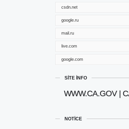
csdn.net
google.ru
mail.ru
live.com
google.com
SITE INFO
WWW.CA.GOV | C
NOTICE