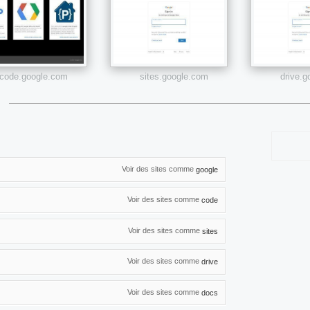
code.google.com
sites.google.com
drive.
Voir des sites comme
google
Voir des sites comme
code
Voir des sites comme
sites
Voir des sites comme
drive
Voir des sites comme
docs