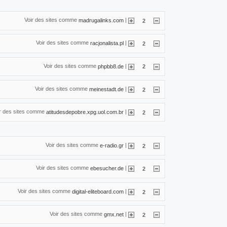
Voir des sites comme
|
madrugalinks.com
2
Voir des sites comme
|
racjonalista.pl
2
Voir des sites comme
|
phpbb8.de
2
Voir des sites comme
|
meinestadt.de
2
ir des sites comme
|
atitudesdepobre.xpg.uol.com.br
2
Voir des sites comme
|
e-radio.gr
2
Voir des sites comme
|
ebesucher.de
2
Voir des sites comme
|
digital-eliteboard.com
2
Voir des sites comme
|
gmx.net
2