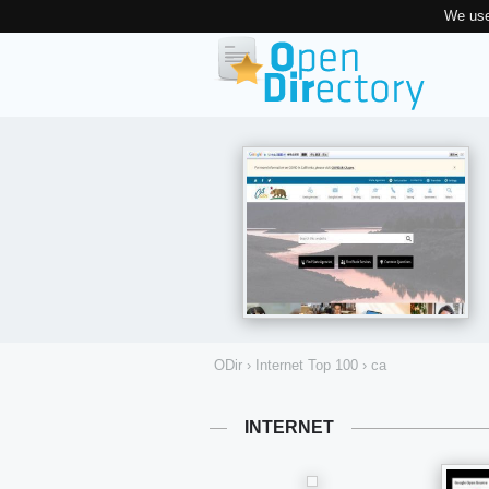
We use
ODir
›
Internet Top 100
›
ca
INTERNET