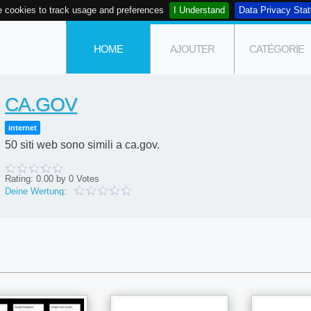
 cookies to track usage and preferences
I Understand
Data Privacy Sta
HOME
AJOUTER
CATÉGORIE
CA.GOV
internet
50 siti web sono simili a ca.gov.
Rating:
0.00
by
0
Votes
Deine Wertung: