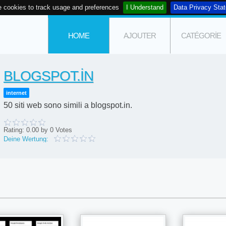
 cookies to track usage and preferences
I Understand
Data Privacy Sta
HOME
AJOUTER
CATÉGORIE
BLOGSPOT.IN
internet
50 siti web sono simili a blogspot.in.
Rating:
0.00
by
0
Votes
Deine Wertung: