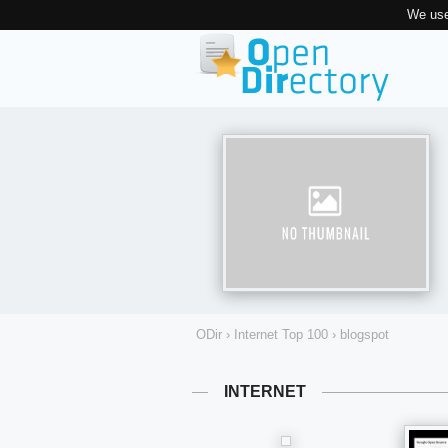
We use
ODir
›
Internet Top 100
›
blogspot
INTERNET