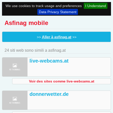
We use cookies to track usage and preferences
I Understand
Data Privacy Statement
Asfinag mobile
Aller à asfinag.at
>>
>>
24 siti web sono simili a asfinag.at
live-webcams.at
Voir des sites comme live-webcams.at
donnerwetter.de