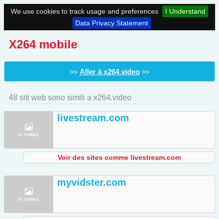
We use cookies to track usage and preferences
I Understand
Data Privacy Statement
X264 mobile
Aller à x264.video
>>
>>
48 siti web sono simili a x264.video
livestream.com
Voir des sites comme livestream.com
myvidster.com