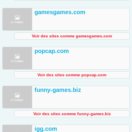
gamesgames.com
Voir des sites comme gamesgames.com
popcap.com
Voir des sites comme popcap.com
funny-games.biz
Voir des sites comme funny-games.biz
igg.com