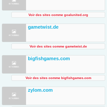
Voir des sites comme goalunited.org
gametwist.de
Voir des sites comme gametwist.de
bigfishgames.com
Voir des sites comme bigfishgames.com
zylom.com