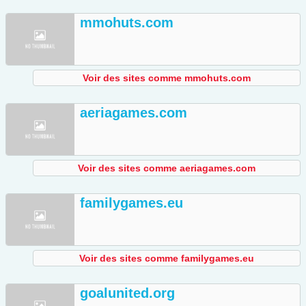
mmohuts.com
Voir des sites comme mmohuts.com
aeriagames.com
Voir des sites comme aeriagames.com
familygames.eu
Voir des sites comme familygames.eu
goalunited.org