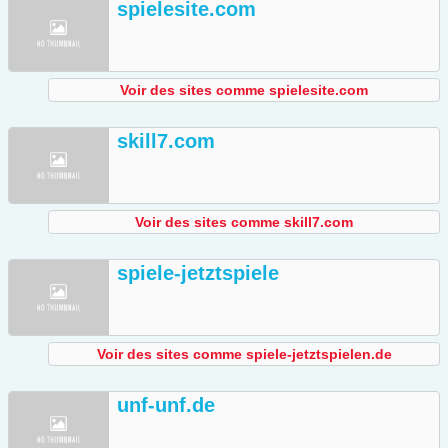
spielesite.com
Voir des sites comme spielesite.com
skill7.com
Voir des sites comme skill7.com
spiele-jetztspiele
Voir des sites comme spiele-jetztspielen.de
unf-unf.de