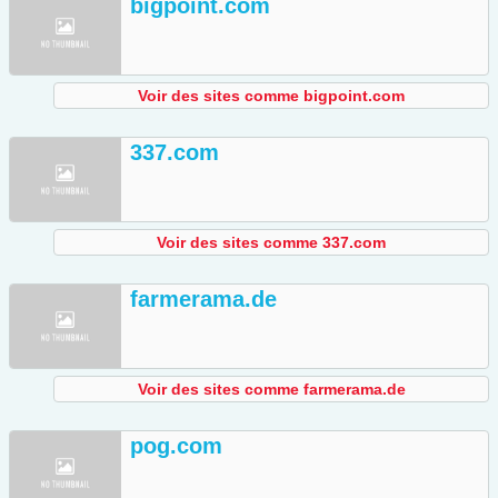
bigpoint.com
Voir des sites comme bigpoint.com
337.com
Voir des sites comme 337.com
farmerama.de
Voir des sites comme farmerama.de
pog.com