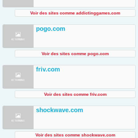
Voir des sites comme addictinggames.com
pogo.com
Voir des sites comme pogo.com
friv.com
Voir des sites comme friv.com
shockwave.com
Voir des sites comme shockwave.com