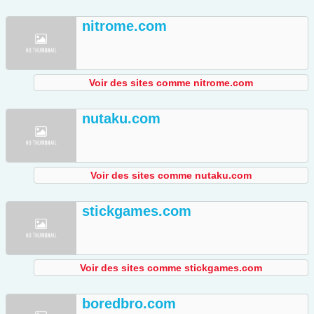
nitrome.com
Voir des sites comme nitrome.com
nutaku.com
Voir des sites comme nutaku.com
stickgames.com
Voir des sites comme stickgames.com
boredbro.com