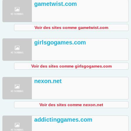
gametwist.com
Voir des sites comme gametwist.com
girlsgogames.com
Voir des sites comme girlsgogames.com
nexon.net
Voir des sites comme nexon.net
addictinggames.com