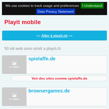
We use cookies to track usage and preferences
I Understand
Data Privacy Statement
Playit mobile
Aller à playit.ch
>>
>>
50 siti web sono simili a playit.ch
spielaffe.de
Voir des sites comme spielaffe.de
browsergames.de