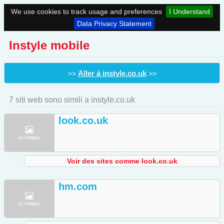
We use cookies to track usage and preferences
I Understand
Data Privacy Statement
Instyle mobile
Aller à instyle.co.uk
>>
>>
7 siti web sono simili a instyle.co.uk
look.co.uk
Voir des sites comme look.co.uk
hm.com