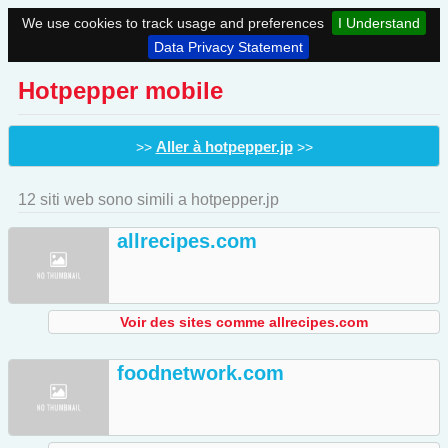
We use cookies to track usage and preferences
I Understand
Data Privacy Statement
Hotpepper mobile
Aller à hotpepper.jp
>>
>>
12 siti web sono simili a hotpepper.jp
allrecipes.com
Voir des sites comme allrecipes.com
foodnetwork.com