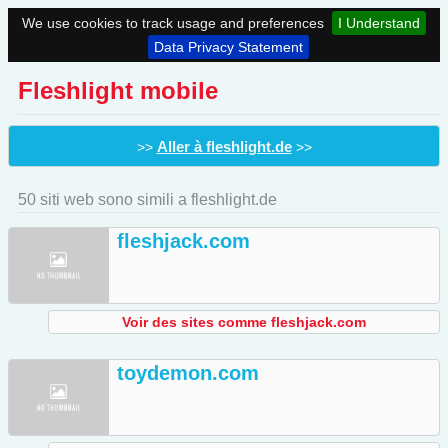
We use cookies to track usage and preferences
I Understand
Data Privacy Statement
Fleshlight mobile
Aller à fleshlight.de
>>
>>
50 siti web sono simili a fleshlight.de
fleshjack.com
Voir des sites comme fleshjack.com
toydemon.com