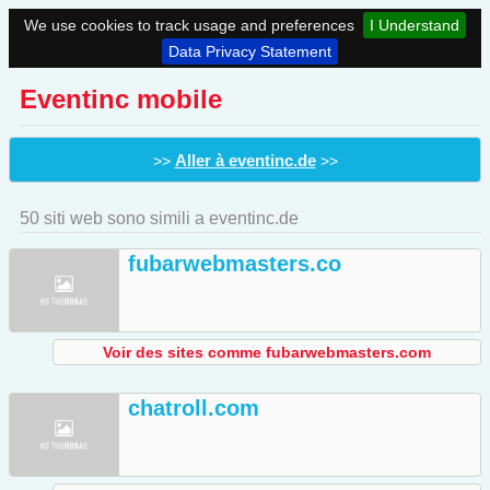
We use cookies to track usage and preferences
I Understand
Data Privacy Statement
Eventinc mobile
Aller à eventinc.de
>>
>>
50 siti web sono simili a eventinc.de
fubarwebmasters.co
Voir des sites comme fubarwebmasters.com
chatroll.com