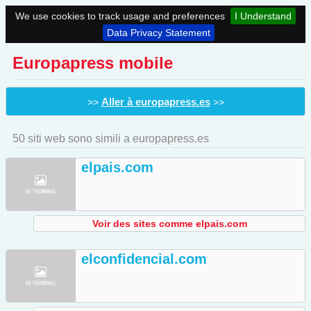
We use cookies to track usage and preferences
I Understand
Data Privacy Statement
Europapress mobile
Aller à europapress.es
>>
>>
50 siti web sono simili a europapress.es
elpais.com
Voir des sites comme elpais.com
elconfidencial.com