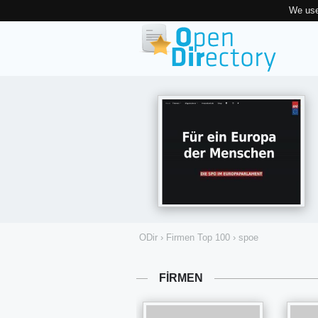
We use
ODir
›
Firmen Top 100
›
spoe
FIRMEN