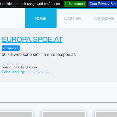
 cookies to track usage and preferences
I Understand
Data Privacy Sta
HOME
AJOUTER
CATÉGORIE
EUROPA.SPOE.AT
companies
50 siti web sono simili a europa.spoe.at.
Rating:
0.00
by
0
Votes
Deine Wertung: