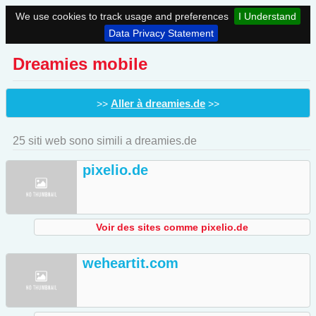
We use cookies to track usage and preferences
I Understand
Data Privacy Statement
Dreamies mobile
Aller à dreamies.de
>>
>>
25 siti web sono simili a dreamies.de
pixelio.de
Voir des sites comme pixelio.de
weheartit.com