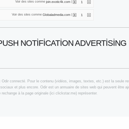
Voir des sites comme
|
join.exotic4k.com
1
Voir des sites comme
|
Globaladmedia.com
1
 PUSH NOTIFICATION ADVERTISIN
 Odir connecté. Pour le contenu (vidéos, images, textes, etc.) est la seule respo
 sociaux et plus encore. Odir est un annuaire de sites web qui peuvent être aj
 rechange à la page originale (ici clickstar.me) représenter.