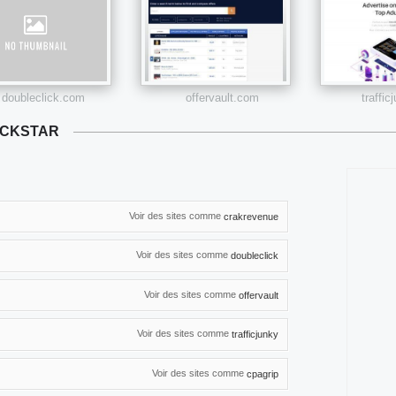
doubleclick.com
offervault.com
traffi
ICKSTAR
Voir des sites comme
crakrevenue
Voir des sites comme
doubleclick
Voir des sites comme
offervault
Voir des sites comme
trafficjunky
Voir des sites comme
cpagrip