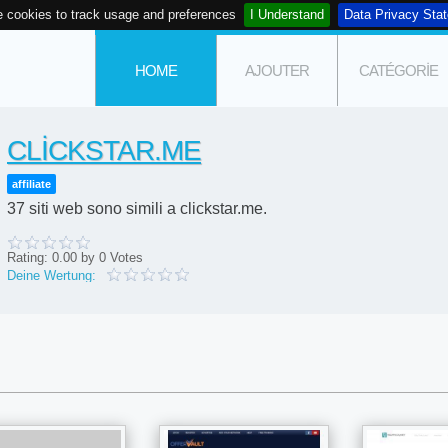
 cookies to track usage and preferences
I Understand
Data Privacy Sta
HOME
AJOUTER
CATÉGORIE
CLICKSTAR.ME
affiliate
37 siti web sono simili a clickstar.me.
Rating:
0.00
by
0
Votes
Deine Wertung: