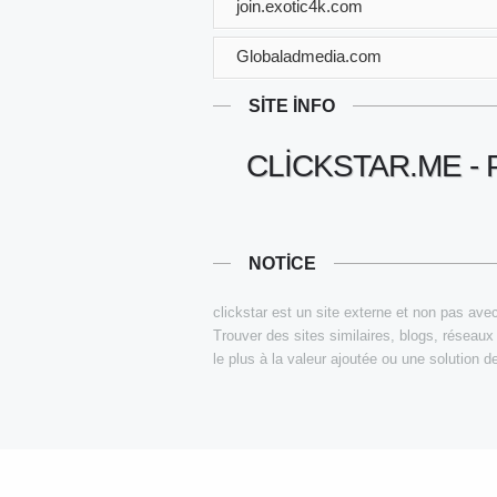
join.exotic4k.com
Globaladmedia.com
SITE INFO
CLICKSTAR.ME -
NOTICE
clickstar est un site externe et non pas avec
Trouver des sites similaires, blogs, réseaux
le plus à la valeur ajoutée ou une solution de