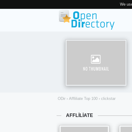
We use
ODir
›
Affliliate Top 100
›
clickstar
AFFLILIATE