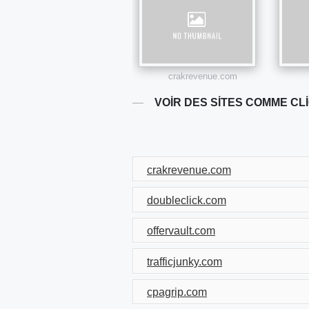
crakrevenue.com
VOIR DES SITES COMME CL
crakrevenue.com
doubleclick.com
offervault.com
trafficjunky.com
cpagrip.com