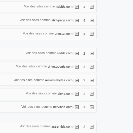
Voir des sites comme
|
nabble.com
4
Voir des sites comme
|
stickpage.com
4
Voir des sites comme
|
onestat.com
4
Voir des sites comme
|
reddit.com
2
Voir des sites comme
|
drive.google.com
2
Voir des sites comme
|
malwarebytes.com
2
Voir des sites comme
|
alexa.com
2
Voir des sites comme
|
netvibes.com
2
Voir des sites comme
|
assembla.com
2