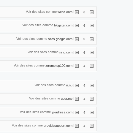
Voir des sites comme
|
webs.com
6
Voir des sites comme
|
blogster.com
6
Voir des sites comme
|
sites.google.com
6
Voir des sites comme
|
ning.com
6
Voir des sites comme
|
xtremetop100.com
4
Voir des sites comme
|
n.nu
4
Voir des sites comme
|
goqr.me
4
Voir des sites comme
|
ip-adress.com
4
Voir des sites comme
|
providesupport.com
4