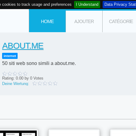
 cookies to track usage and preferences
I Understand
Data Privacy Sta
HOME
AJOUTER
CATÉGORIE
ABOUT.ME
internet
50 siti web sono simili a about.me.
Rating:
0.00
by
0
Votes
Deine Wertung: