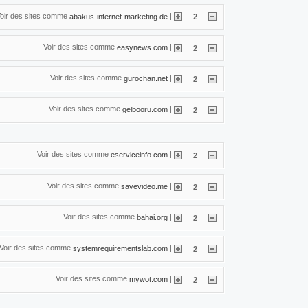
oir des sites comme
|
abakus-internet-marketing.de
2
Voir des sites comme
|
easynews.com
2
Voir des sites comme
|
gurochan.net
2
Voir des sites comme
|
gelbooru.com
2
Voir des sites comme
|
eserviceinfo.com
2
Voir des sites comme
|
savevideo.me
2
Voir des sites comme
|
bahai.org
2
Voir des sites comme
|
systemrequirementslab.com
2
Voir des sites comme
|
mywot.com
2