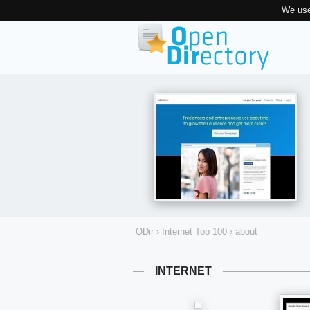
We use
ODir
›
Internet Top 100
›
about
INTERNET