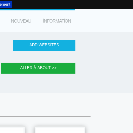
tement
NOUVEAU
INFORMATION