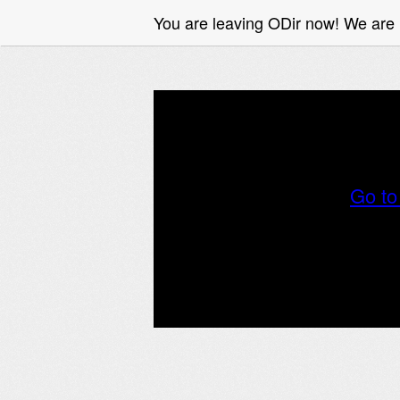
You are leaving ODir now! We are 
Die
DE
Go t
Offiziel
Gebrauchtwagen, Probefahrten, Konfigurato